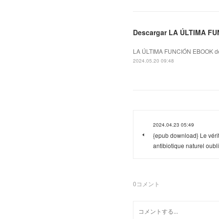
Descargar LA ÚLTIMA FU
LA ÚLTIMA FUNCIÓN EBOOK de
2024.05.20 09:48
2024.04.23 05:49
{epub download} Le vérit
antibiotique naturel oubl
0
コメント