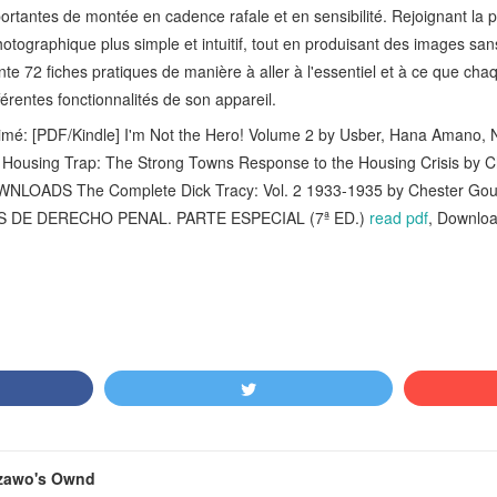
ortantes de montée en cadence rafale et en sensibilité. Rejoignant la p
photographique plus simple et intuitif, tout en produisant des images sa
nte 72 fiches pratiques de manière à aller à l'essentiel et à ce que chaq
fférentes fonctionnalités de son appareil.
aimé: [PDF/Kindle] I'm Not the Hero! Volume 2 by Usber, Hana Amano,
Housing Trap: The Strong Towns Response to the Housing Crisis by Ch
WNLOADS The Complete Dick Tracy: Vol. 2 1933-1935 by Chester Gou
ES DE DERECHO PENAL. PARTE ESPECIAL (7ª ED.)
read pdf
, Downloa
zawo's Ownd