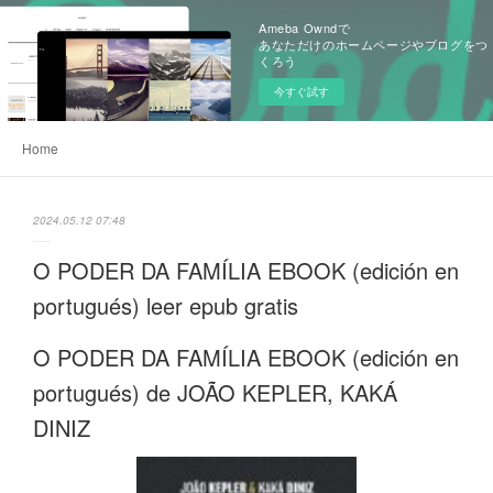
Ameba Owndで
あなただけのホームページやブログをつ
くろう
今すぐ試す
Home
2024.05.12 07:48
O PODER DA FAMÍLIA EBOOK (edición en
portugués) leer epub gratis
O PODER DA FAMÍLIA EBOOK (edición en
portugués) de JOÃO KEPLER, KAKÁ
DINIZ