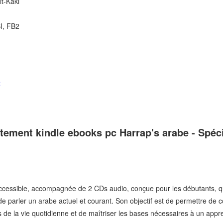
it-Kaki
I, FB2
t
itement kindle ebooks pc Harrap's arabe - Spéc
essible, accompagnée de 2 CDs audio, conçue pour les débutants, qui o
de parler un arabe actuel et courant. Son objectif est de permettre de
es de la vie quotidienne et de maîtriser les bases nécessaires à un app