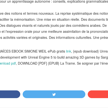
pour un apprentissage autonome : conseils, explications grammaticales
sive des notions et termes nouveaux. La reprise systématique des noti
ciliter la mémorisation. Une mise en situation réelle. Des documents ti
. Des dialogues vivants et naturels joués par des comédiens arabes. D
et l'expression orale pour une meilleure assimilation de la prononciati
activités variées et originales. Des informations culturelles. Une prése
RAÍCES EBOOK SIMONE WEIL ePub gratis
link
, {epub download} Unrea
e development with Unreal Engine 5 to build amazing 3D games by Sa
wnload pdf
, DOWNLOAD [PDF] {EPUB} La Trame. Se soigner par l'én