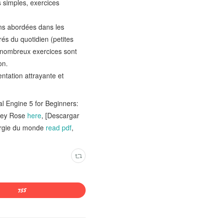
 simples, exercices
ons abordées dans les
rés du quotidien (petites
e nombreux exercices sont
on.
ntation attrayante et
l Engine 5 for Beginners:
rgey Rose
here
, [Descargar
ergie du monde
read pdf
,