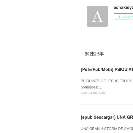
achakisy
フォロ
関連記事
[Pdf/ePub/Mobi] PSIQUIA
PSIQUIATRIA E JESUS EBOOK (e
portugués) ...
2024.05.20 09:50
{epub descargar} UNA 
UNA GRAN HISTORIA DE AMOR