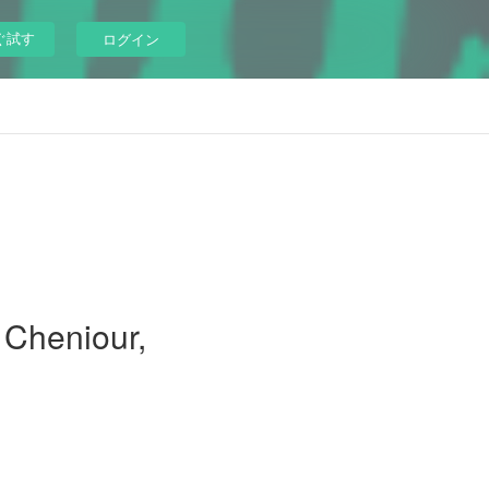
ぐ試す
ログイン
 Cheniour,